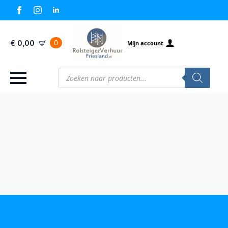
0
€
0,00
Mijn account
Producten
zoeken