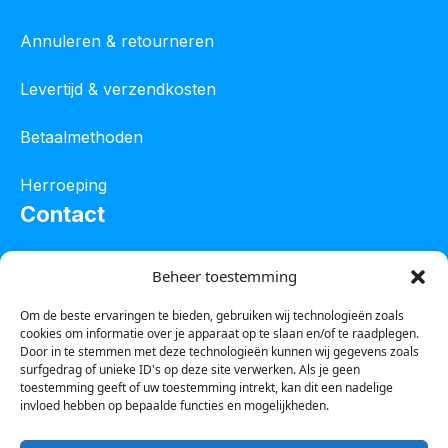
Annuleren & retourneren
Levertijd & verzendkosten
Betaalmethoden
Herroeping
Contact
Oostelijke industrieweg 4C
Beheer toestemming
8801 JW Franeker
Om de beste ervaringen te bieden, gebruiken wij technologieën zoals
cookies om informatie over je apparaat op te slaan en/of te raadplegen.
Tel :
0850601800
Door in te stemmen met deze technologieën kunnen wij gegevens zoals
surfgedrag of unieke ID's op deze site verwerken. Als je geen
Whatsapp : 0623388306
toestemming geeft of uw toestemming intrekt, kan dit een nadelige
invloed hebben op bepaalde functies en mogelijkheden.
Email:
info@123steigerkopen.nl