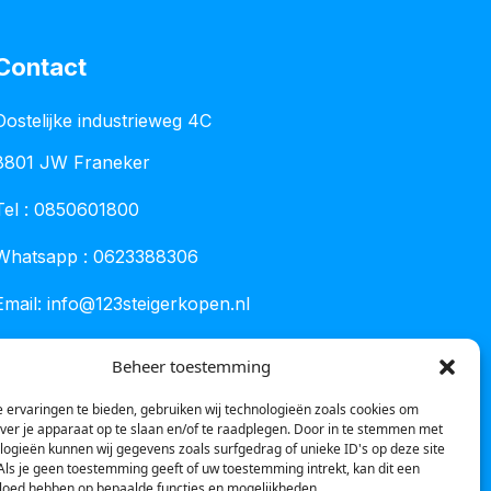
Contact
Oostelijke industrieweg 4C
8801 JW Franeker
Tel :
0850601800
Whatsapp : 0623388306
Email:
info@123steigerkopen.nl
KvK leeuwarden : 61835943
Beheer toestemming
BTW nr : NL001450418B86
 ervaringen te bieden, gebruiken wij technologieën zoals cookies om
over je apparaat op te slaan en/of te raadplegen. Door in te stemmen met
logieën kunnen wij gegevens zoals surfgedrag of unieke ID's op deze site
Als je geen toestemming geeft of uw toestemming intrekt, kan dit een
vloed hebben op bepaalde functies en mogelijkheden.