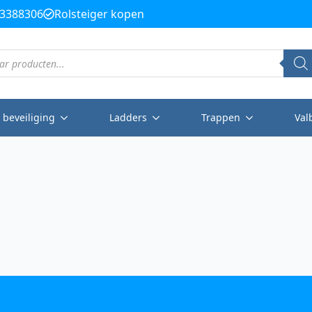
3388306
Rolsteiger kopen
 beveiliging
Ladders
Trappen
Val