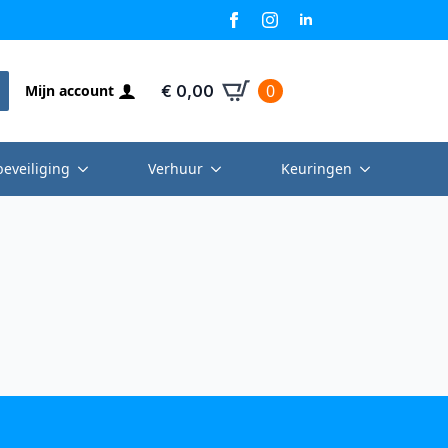
0
Mijn account
€
0,00
beveiliging
Verhuur
Keuringen