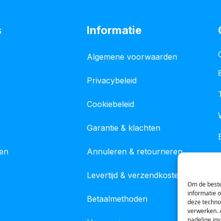
s
Informatie
Algemene voorwaarden
Privacybeleid
Cookiebeleid
Garantie & klachten
gen
Annuleren & retourneren
Levertijd & verzendkosten
Om de beste
informatie 
Betaalmethoden
deze techno
verwerken. 
nadelige in