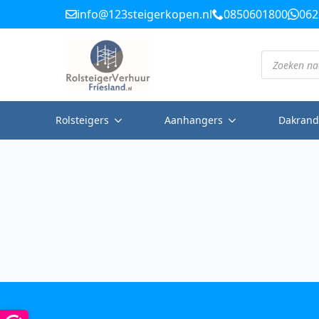
info@123steigerkopen.nl
0850601800
062
Producten
zoeken
Rolsteigers
Aanhangers
Dakrand