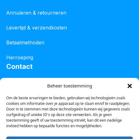
Annuleren & retourneren
Levertijd & verzendkosten
Betaalmethoden
Herroeping
Contact
Oostelijke industrieweg 4C
Beheer toestemming
8801 JW Franeker
Om de beste ervaringen te bieden, gebruiken wij technologieën zoals
cookies om informatie over je apparaat op te slaan en/of te raadplegen.
Tel :
0850601800
Door in te stemmen met deze technologieën kunnen wij gegevens zoals
surfgedrag of unieke ID's op deze site verwerken. Als je geen
Whatsapp : 0623388306
toestemming geeft of uw toestemming intrekt, kan dit een nadelige
invloed hebben op bepaalde functies en mogelijkheden.
Email:
info@123steigerkopen.nl