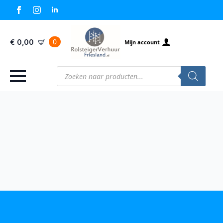
0
€
0,00
Mijn account
Producten
zoeken