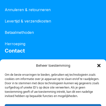
Annuleren & retourneren
Levertijd & verzendkosten
Betaalmethoden
Herroeping
Contact
Oostelijke industrieweg 4C
Beheer toestemming
8801 JW Franeker
Om de beste ervaringen te bieden, gebruiken wij technologieën zoals
cookies om informatie over je apparaat op te slaan en/of te raadplegen.
Tel :
0850601800
Door in te stemmen met deze technologieën kunnen wij gegevens zoals
surfgedrag of unieke ID's op deze site verwerken. Als je geen
Whatsapp : 0623388306
toestemming geeft of uw toestemming intrekt, kan dit een nadelige
invloed hebben op bepaalde functies en mogelijkheden.
Email:
info@123steigerkopen.nl