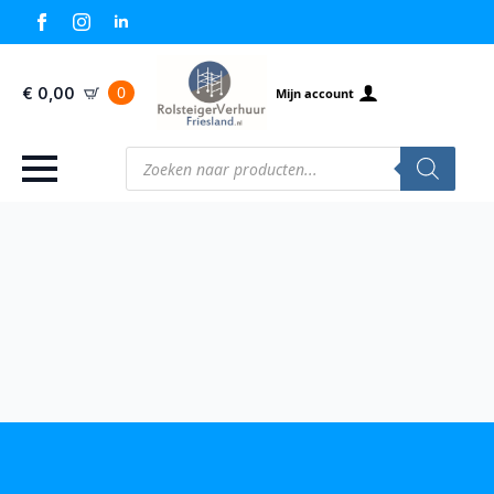
0
€
0,00
Mijn account
Producten
zoeken