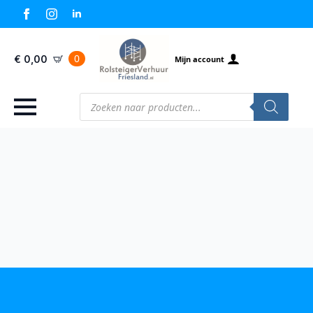
0
€
0,00
Mijn account
Producten
zoeken