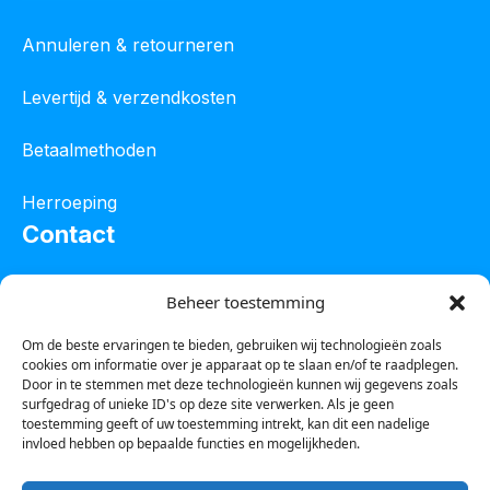
Annuleren & retourneren
Levertijd & verzendkosten
Betaalmethoden
Herroeping
Contact
Oostelijke industrieweg 4C
Beheer toestemming
8801 JW Franeker
Om de beste ervaringen te bieden, gebruiken wij technologieën zoals
cookies om informatie over je apparaat op te slaan en/of te raadplegen.
Tel :
0850601800
Door in te stemmen met deze technologieën kunnen wij gegevens zoals
surfgedrag of unieke ID's op deze site verwerken. Als je geen
Whatsapp : 0623388306
toestemming geeft of uw toestemming intrekt, kan dit een nadelige
invloed hebben op bepaalde functies en mogelijkheden.
Email:
info@123steigerkopen.nl