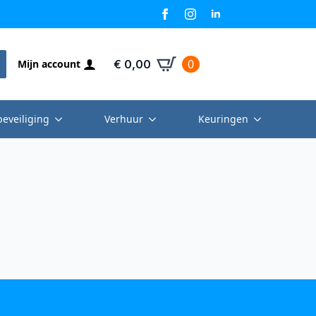
0
Mijn account
€
0,00
beveiliging
Verhuur
Keuringen