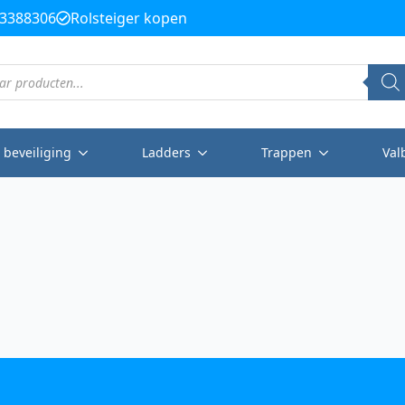
3388306
Rolsteiger kopen
 beveiliging
Ladders
Trappen
Val