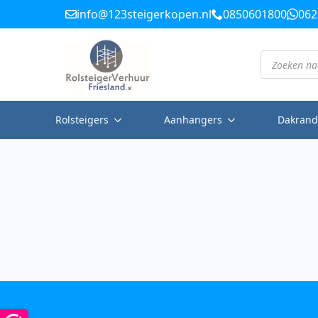
info@123steigerkopen.nl
0850601800
062
Producten
zoeken
Rolsteigers
Aanhangers
Dakrand