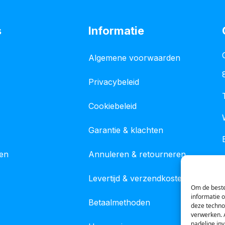
s
Informatie
Algemene voorwaarden
Privacybeleid
Cookiebeleid
Garantie & klachten
gen
Annuleren & retourneren
Levertijd & verzendkosten
Om de beste
informatie 
Betaalmethoden
deze techno
verwerken. 
nadelige in