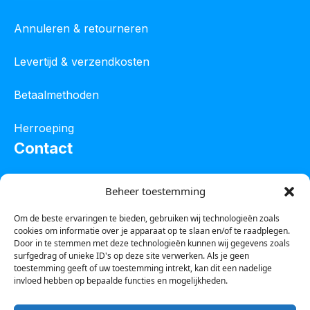
Annuleren & retourneren
Levertijd & verzendkosten
Betaalmethoden
Herroeping
Contact
Oostelijke industrieweg 4C
Beheer toestemming
8801 JW Franeker
Om de beste ervaringen te bieden, gebruiken wij technologieën zoals
cookies om informatie over je apparaat op te slaan en/of te raadplegen.
Tel :
0850601800
Door in te stemmen met deze technologieën kunnen wij gegevens zoals
surfgedrag of unieke ID's op deze site verwerken. Als je geen
Whatsapp : 0623388306
toestemming geeft of uw toestemming intrekt, kan dit een nadelige
invloed hebben op bepaalde functies en mogelijkheden.
Email:
info@123steigerkopen.nl