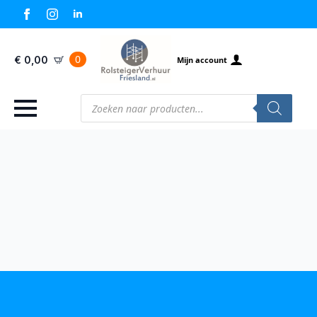
0
€
0,00
Mijn account
Producten
zoeken