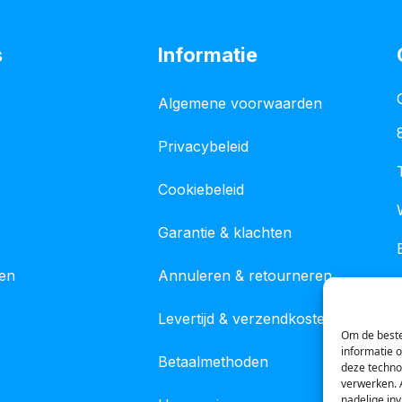
s
Informatie
Algemene voorwaarden
Privacybeleid
Cookiebeleid
Garantie & klachten
gen
Annuleren & retourneren
Levertijd & verzendkosten
Om de beste
informatie 
Betaalmethoden
deze techno
verwerken. 
nadelige in