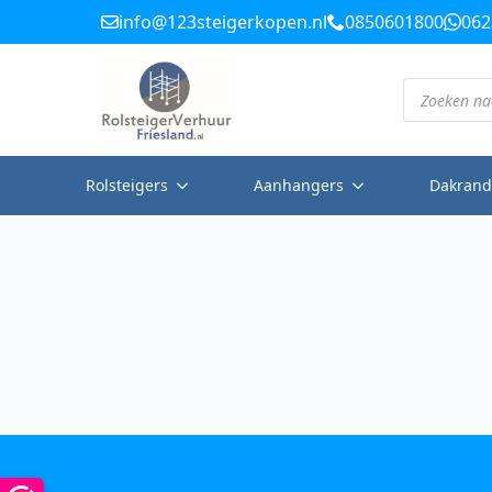
info@123steigerkopen.nl
0850601800
062
Producten
zoeken
Rolsteigers
Aanhangers
Dakrand