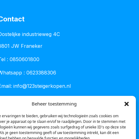
Contact
Oostelijke industrieweg 4C
8801 JW Franeker
Tel :
0850601800
Whatsapp : 0623388306
Email:
info@123steigerkopen.nl
KvK leeuwarden : 61835943
Beheer toestemming
BTW nr : NL001450418B86
 ervaringen te bieden, gebruiken wij technologieën zoals cookies om
over je apparaat op te slaan en/of te raadplegen. Door in te stemmen met
logieën kunnen wij gegevens zoals surfgedrag of unieke ID's op deze site
Als je geen toestemming geeft of uw toestemming intrekt, kan dit een
vloed hebben op bepaalde functies en mogelijkheden.