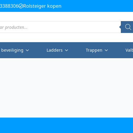
3388306
Rolsteiger kopen
 beveiliging
Ladders
Trappen
Val