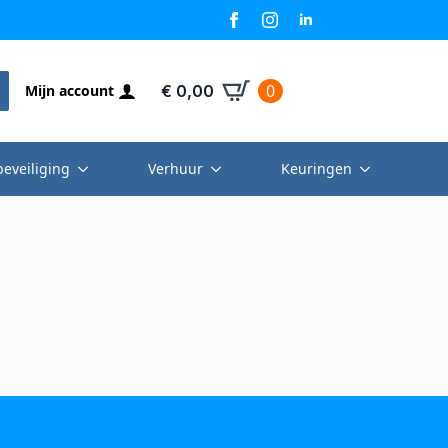
0
Mijn account
€
0,00
beveiliging
Verhuur
Keuringen