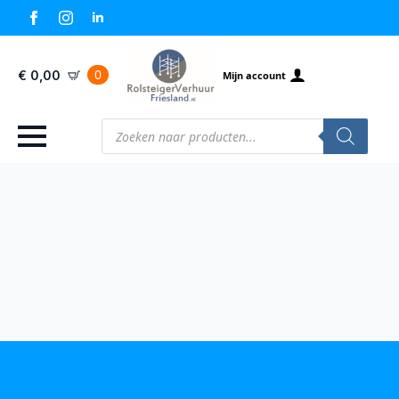
0
€
0,00
Mijn account
Producten
zoeken