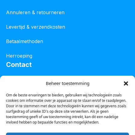
Annuleren & retourneren
Levertijd & verzendkosten
Betaalmethoden
Herroeping
Contact
Oostelijke industrieweg 4C
Beheer toestemming
8801 JW Franeker
Om de beste ervaringen te bieden, gebruiken wij technologieën zoals
cookies om informatie over je apparaat op te slaan en/of te raadplegen.
Tel :
0850601800
Door in te stemmen met deze technologieën kunnen wij gegevens zoals
surfgedrag of unieke ID's op deze site verwerken. Als je geen
Whatsapp : 0623388306
toestemming geeft of uw toestemming intrekt, kan dit een nadelige
invloed hebben op bepaalde functies en mogelijkheden.
Email:
info@123steigerkopen.nl