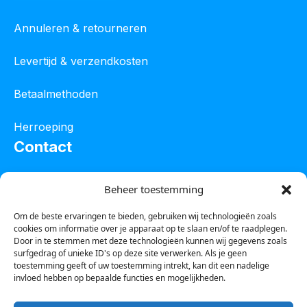
Annuleren & retourneren
Levertijd & verzendkosten
Betaalmethoden
Herroeping
Contact
Oostelijke industrieweg 4C
Beheer toestemming
8801 JW Franeker
Om de beste ervaringen te bieden, gebruiken wij technologieën zoals
cookies om informatie over je apparaat op te slaan en/of te raadplegen.
Tel :
0850601800
Door in te stemmen met deze technologieën kunnen wij gegevens zoals
surfgedrag of unieke ID's op deze site verwerken. Als je geen
Whatsapp : 0623388306
toestemming geeft of uw toestemming intrekt, kan dit een nadelige
invloed hebben op bepaalde functies en mogelijkheden.
Email:
info@123steigerkopen.nl