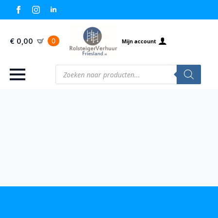
0
€
0,00
Mijn account
Producten
zoeken