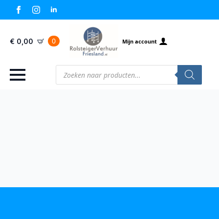
0
€
0,00
Mijn account
Producten
zoeken