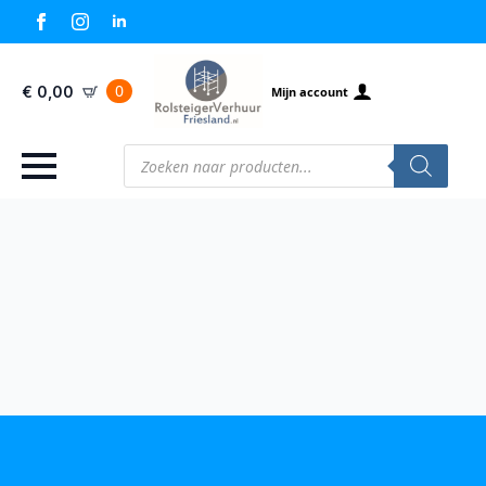
0
€
0,00
Mijn account
Producten
zoeken