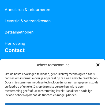
Annuleren & retourneren
Levertijd & verzendkosten
Betaalmethoden
Herroeping
Contact
Oostelijke industrieweg 4C
Beheer toestemming
8801 JW Franeker
Om de beste ervaringen te bieden, gebruiken wij technologieën zoals
cookies om informatie over je apparaat op te slaan en/of te raadplegen.
Tel :
0850601800
Door in te stemmen met deze technologieën kunnen wij gegevens zoals
surfgedrag of unieke ID's op deze site verwerken. Als je geen
Whatsapp : 0623388306
toestemming geeft of uw toestemming intrekt, kan dit een nadelige
invloed hebben op bepaalde functies en mogelijkheden.
Email:
info@123steigerkopen.nl