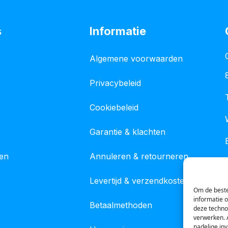
s
Informatie
Algemene voorwaarden
Privacybeleid
Cookiebeleid
Garantie & klachten
gen
Annuleren & retourneren
Levertijd & verzendkosten
Om de beste
informatie 
Betaalmethoden
deze techno
verwerken. 
nadelige in