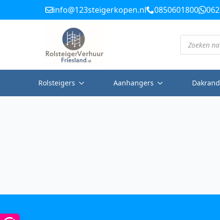
info@123steigerkopen.nl
0850601800
062
Producten
zoeken
Rolsteigers
Aanhangers
Dakrand