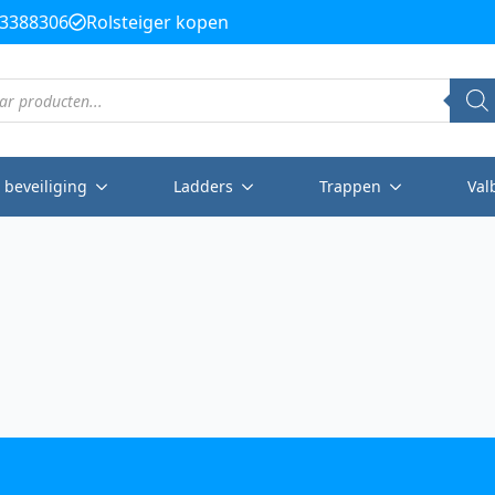
3388306
Rolsteiger kopen
 beveiliging
Ladders
Trappen
Val