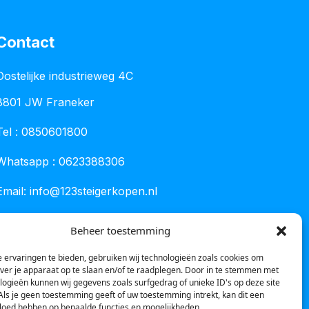
Contact
Oostelijke industrieweg 4C
8801 JW Franeker
Tel :
0850601800
Whatsapp : 0623388306
Email:
info@123steigerkopen.nl
KvK leeuwarden : 61835943
Beheer toestemming
BTW nr : NL001450418B86
 ervaringen te bieden, gebruiken wij technologieën zoals cookies om
over je apparaat op te slaan en/of te raadplegen. Door in te stemmen met
logieën kunnen wij gegevens zoals surfgedrag of unieke ID's op deze site
Als je geen toestemming geeft of uw toestemming intrekt, kan dit een
vloed hebben op bepaalde functies en mogelijkheden.