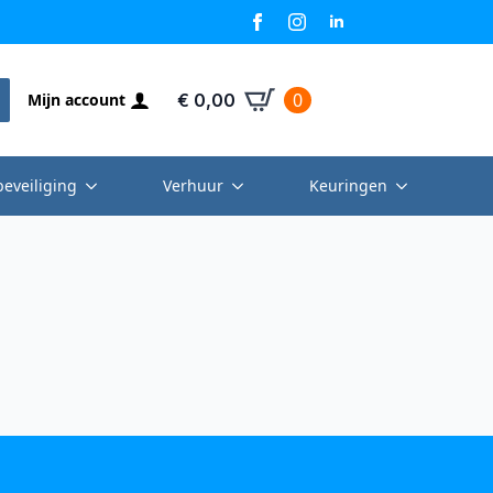
0
Mijn account
€
0,00
beveiliging
Verhuur
Keuringen