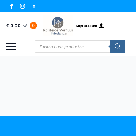
0
€
0,00
Mijn account
Producten
zoeken