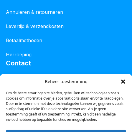
Annuleren & retourneren
Levertijd & verzendkosten
Betaalmethoden
Herroeping
Contact
Oostelijke industrieweg 4C
Beheer toestemming
8801 JW Franeker
Om de beste ervaringen te bieden, gebruiken wij technologieën zoals
cookies om informatie over je apparaat op te slaan en/of te raadplegen.
Tel :
0850601800
Door in te stemmen met deze technologieën kunnen wij gegevens zoals
surfgedrag of unieke ID's op deze site verwerken. Als je geen
Whatsapp : 0623388306
toestemming geeft of uw toestemming intrekt, kan dit een nadelige
invloed hebben op bepaalde functies en mogelijkheden.
Email:
info@123steigerkopen.nl