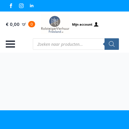
0
€
0,00
Mijn account
Producten
zoeken