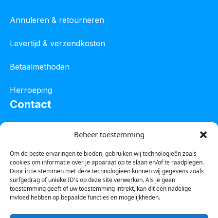
Annuleren & retourneren
Levertijd & verzendkosten
Betaalmethoden
Herroeping
Contact
Oostelijke industrieweg 4C
Beheer toestemming
8801 JW Franeker
Om de beste ervaringen te bieden, gebruiken wij technologieën zoals
cookies om informatie over je apparaat op te slaan en/of te raadplegen.
Tel :
0850601800
Door in te stemmen met deze technologieën kunnen wij gegevens zoals
surfgedrag of unieke ID's op deze site verwerken. Als je geen
Whatsapp : 0623388306
toestemming geeft of uw toestemming intrekt, kan dit een nadelige
invloed hebben op bepaalde functies en mogelijkheden.
Email:
info@123steigerkopen.nl