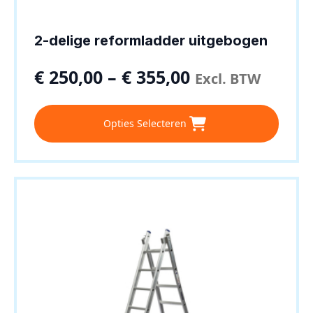
2-delige reformladder uitgebogen
€
250,00
–
€
355,00
Excl. BTW
Dit
Opties Selecteren
product
heeft
meerdere
variaties.
Deze
optie
kan
gekozen
worden
op
de
productpagina