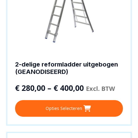
2-delige reformladder uitgebogen
(GEANODISEERD)
€
280,00
–
€
400,00
Excl. BTW
Dit
Opties Selecteren
product
heeft
meerdere
variaties.
Deze