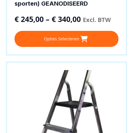
sporten) GEANODISEERD
€
245,00
–
€
340,00
Excl. BTW
Dit
Opties Selecteren
product
heeft
meerdere
variaties.
Deze
optie
kan
gekozen
worden
op
de
productpagina