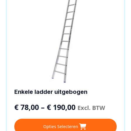
worden
op
de
productpagina
Enkele ladder uitgebogen
€
78,00
–
€
190,00
Excl. BTW
Dit
Opties Selecteren
product