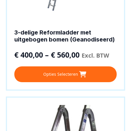
3-delige Reformladder met
uitgebogen bomen (Geanodiseerd)
€
400,00
–
€
560,00
Excl. BTW
Dit
Opties Selecteren
product
heeft
meerdere
variaties.
Deze
optie
kan
gekozen
worden