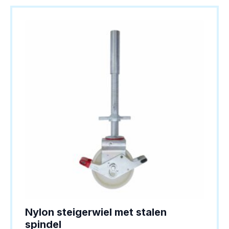
variaties.
Deze
optie
kan
gekozen
worden
op
de
productpagina
Nylon steigerwiel met stalen
spindel