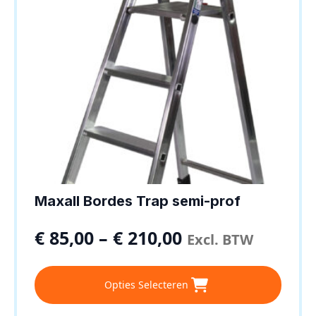
op
de
productpagina
Maxall Bordes Trap semi-prof
€
85,00
–
€
210,00
Excl. BTW
Dit
Opties Selecteren
product
heeft