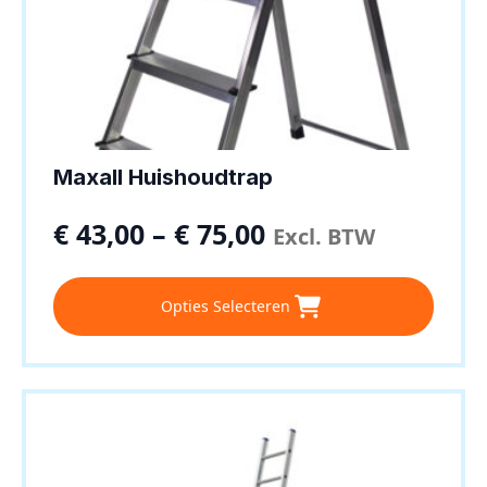
Maxall Huishoudtrap
€
43,00
–
€
75,00
Excl. BTW
Dit
Opties Selecteren
product
heeft
meerdere
variaties.
Deze
optie
kan
gekozen