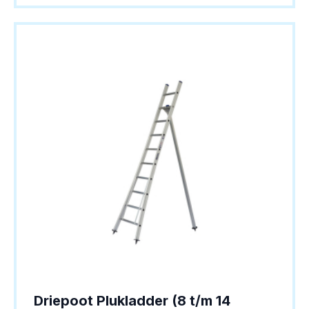
meerdere
variaties.
Deze
optie
kan
gekozen
worden
op
de
productpagina
Driepoot Plukladder (8 t/m 14