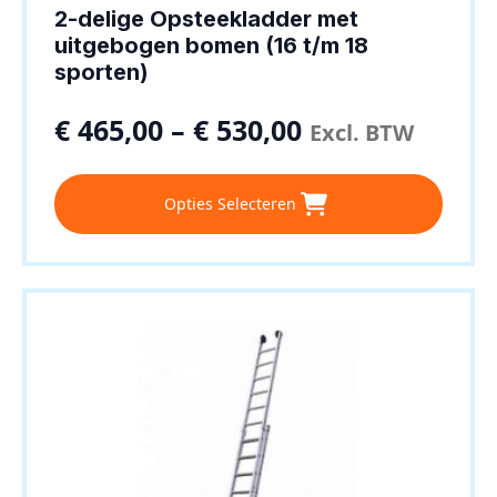
2-delige Opsteekladder met
uitgebogen bomen (16 t/m 18
sporten)
€
465,00
–
€
530,00
Excl. BTW
Dit
Opties Selecteren
product
heeft
meerdere
variaties.
Deze
optie
kan
gekozen
worden
op
de
productpagina