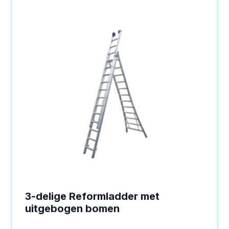
optie
kan
gekozen
worden
op
de
productpagina
3-delige Reformladder met
uitgebogen bomen