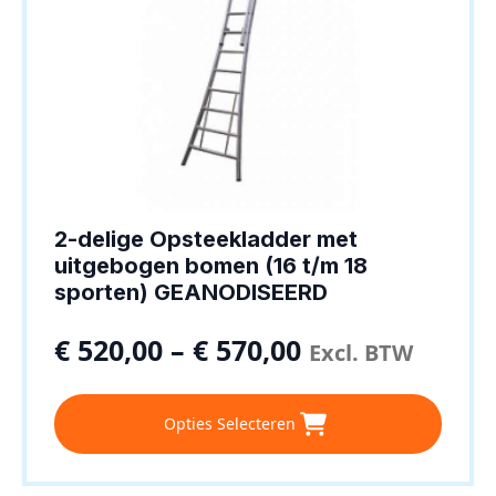
2-delige Opsteekladder met
uitgebogen bomen (16 t/m 18
sporten) GEANODISEERD
€
520,00
–
€
570,00
Excl. BTW
Dit
Opties Selecteren
product
heeft
meerdere