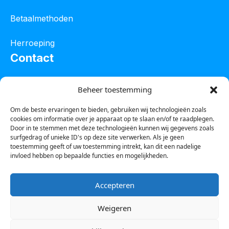
Betaalmethoden
Herroeping
Contact
Oostelijke industrieweg 4C
Beheer toestemming
8801 JW Franeker
Om de beste ervaringen te bieden, gebruiken wij technologieën zoals
cookies om informatie over je apparaat op te slaan en/of te raadplegen.
Tel :
0850601800
Door in te stemmen met deze technologieën kunnen wij gegevens zoals
surfgedrag of unieke ID's op deze site verwerken. Als je geen
Whatsapp : 0623388306
toestemming geeft of uw toestemming intrekt, kan dit een nadelige
invloed hebben op bepaalde functies en mogelijkheden.
Email:
info@123steigerkopen.nl
Accepteren
KvK leeuwarden : 61835943
Weigeren
BTW nr : NL001450418B86