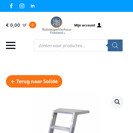
0
€
0,00
Mijn account
Producten
zoeken
← Terug naar Solide