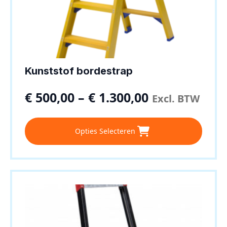
Kunststof bordestrap
€
500,00
–
€
1.300,00
Excl. BTW
Dit
Opties Selecteren
product
heeft
meerdere
variaties.
Deze
optie
kan
gekozen
worden