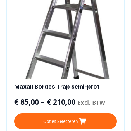
op
de
productpagina
Maxall Bordes Trap semi-prof
€
85,00
–
€
210,00
Excl. BTW
Dit
Opties Selecteren
product
heeft