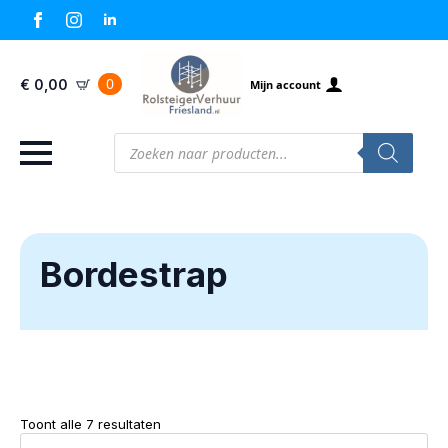
0
€
0,00
Mijn account
Producten
zoeken
Bordestrap
Toont alle 7 resultaten