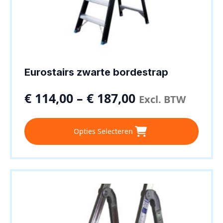
Eurostairs zwarte bordestrap
€
114,00
–
€
187,00
Excl. BTW
Dit
Opties Selecteren
product
heeft
meerdere
variaties.
Deze
optie
kan
gekozen
worden