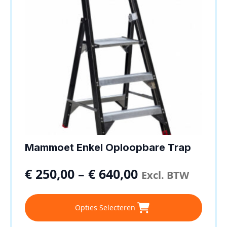
op
de
productpagina
Mammoet Enkel Oploopbare Trap
€
250,00
–
€
640,00
Excl. BTW
Dit
Opties Selecteren
product
heeft