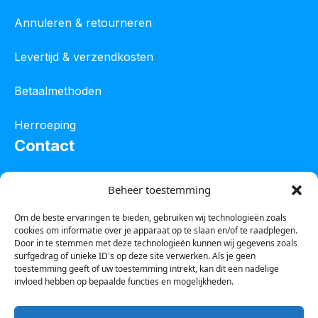
Annuleren & retourneren
Levertijd & verzendkosten
Betaalmethoden
Herroeping
Contact
Oostelijke industrieweg 4C
Beheer toestemming
8801 JW Franeker
Om de beste ervaringen te bieden, gebruiken wij technologieën zoals
cookies om informatie over je apparaat op te slaan en/of te raadplegen.
Tel :
0850601800
Door in te stemmen met deze technologieën kunnen wij gegevens zoals
surfgedrag of unieke ID's op deze site verwerken. Als je geen
Whatsapp : 0623388306
toestemming geeft of uw toestemming intrekt, kan dit een nadelige
invloed hebben op bepaalde functies en mogelijkheden.
Email:
info@123steigerkopen.nl