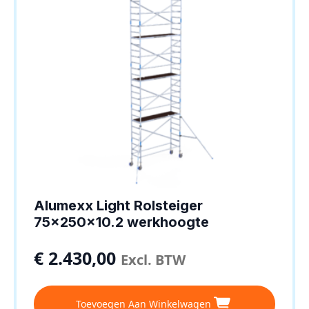
op
de
productpagina
Alumexx Light Rolsteiger
75x250x10.2 werkhoogte
€
2.430,00
Excl. BTW
Toevoegen Aan Winkelwagen