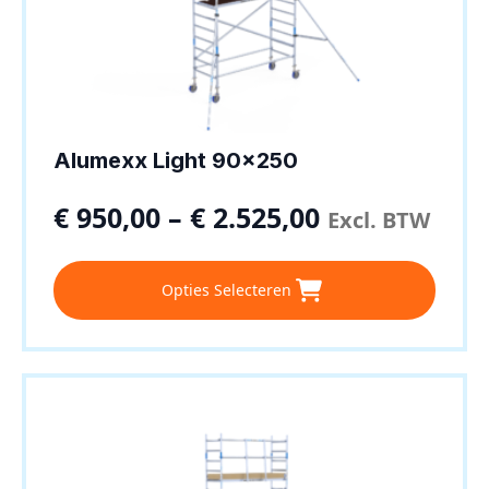
Alumexx Light 90×250
€
950,00
–
€
2.525,00
Excl. BTW
Dit
Opties Selecteren
product
heeft
meerdere
variaties.
Deze
optie
kan
gekozen
worden